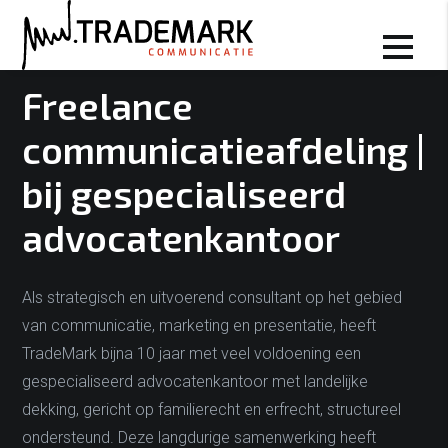
Projecten
Freelance
communicatieafdeling |
bij gespecialiseerd
advocatenkantoor
Als strategisch en uitvoerend consultant op het gebied
van communicatie, marketing en presentatie, heeft
TradeMark bijna 10 jaar met veel voldoening een
gespecialiseerd advocatenkantoor met landelijke
dekking, gericht op familierecht en erfrecht, structureel
ondersteund. Deze langdurige samenwerking heeft