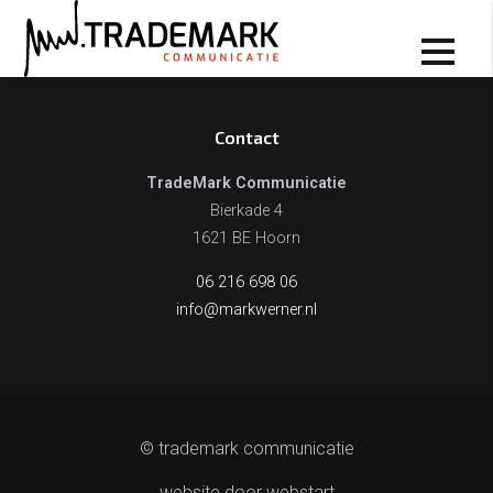
Diensten
Contact
TradeMark Communicatie
Bierkade 4
1621 BE Hoorn
06 216 698 06
info@markwerner.nl
© trademark communicatie
website door webstart