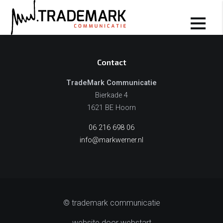
Diensten
Contact
TradeMark Communicatie
Bierkade 4
1621 BE Hoorn
06 216 698 06
info@markwerner.nl
© trademark communicatie
website door webstart